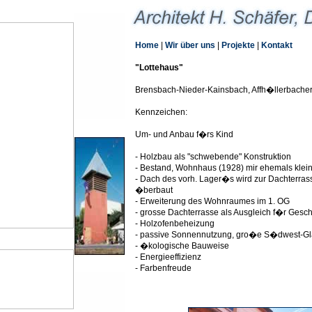
Home
|
Wir über uns
|
Projekte
|
Kontakt
"Lottehaus"
Brensbach-Nieder-Kainsbach, Affh�llerbache
Kennzeichen:
Um- und Anbau f�rs Kind
- Holzbau als "schwebende" Konstruktion
- Bestand, Wohnhaus (1928) mir ehemals klei
- Dach des vorh. Lager�s wird zur Dachterra
�berbaut
- Erweiterung des Wohnraumes im 1. OG
- grosse Dachterrasse als Ausgleich f�r Ges
- Holzofenbeheizung
- passive Sonnennutzung, gro�e S�dwest-G
- �kologische Bauweise
- Energieeffizienz
- Farbenfreude