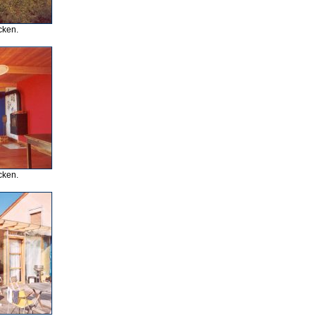
cken.
cken.