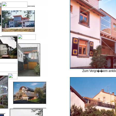
Zum Vergr��ern ankli