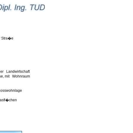
r Stra�e
ner Landwirtschaft
sse, mit Wohnraum
chosswohnlage
lasfl�chen